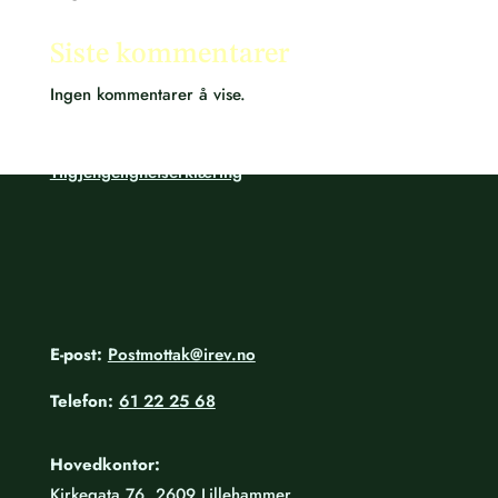
Innlandet Revisjon IKS
Siste kommentarer
Org. nr.: 987 769 386
Ingen kommentarer å vise.
Personvernerklæring
Tilgjengelighetserklæring
E-post:
Postmottak@irev.no
Telefon:
61 22 25 68
Hovedkontor:
Kirkegata 76, 2609 Lillehammer