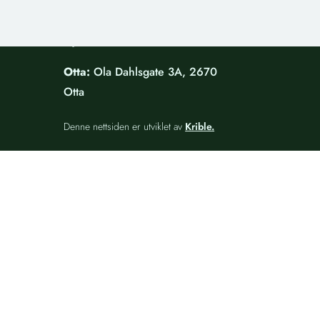
Gjøvik:
Studievegen 7, 2815
Gjøvik
Otta:
Ola Dahlsgate 3A, 2670
Otta
Denne nettsiden er utviklet av
Krible.