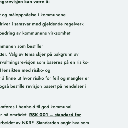
ngsrevisjon kan være å:
vitet og måloppnåelse i kommunene
river i samsvar med gjeldende regelverk
forbedring av kommunens virksomhet
ommunen som bestiller
kter. Valg av tema skjer på bakgrunn av
orvaltningsrevisjon som baseres på en risiko-
Hensikten med risiko- og
å finne ut hvor risiko for feil og mangler er
også bestille revisjon basert på hendelser i
omføres i henhold til god kommunal
er på området.
RSK 001 – standard for
rbeidet av NKRF. Standarden angir hva som