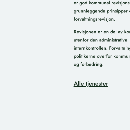
er god kommunal revisjonssk
grunnleggende prinsipper o
forvaltningsrevisjon.
Revisjonen
er en
del av k
utenfor
den administrative
i
nternkontrollen
.
Forvaltnin
politiker
n
e overfor kommun
og forbedring.
Alle tjenester
E-post:
Postmottak@irev.n
S
Telefon:
61 22 25 68