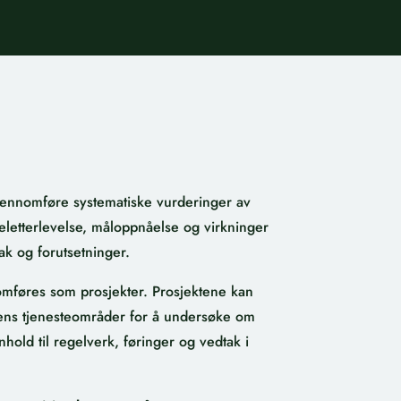
gjennomføre systematiske vurderinger av
eletterlevelse,
måloppnåelse og virkninger
ak og forutsetninger.
omføres som prosjekter. Prosjektene kan
ens
tjenesteområder
for å undersøke
om
hold til regelv
er
k
, føringer
og vedtak i