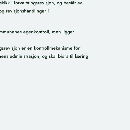
ikk i forvaltningsrevisjon, og består av
g revisjonshandlinger i
ommunenes egenkontroll, men
ligger
gsrevisjon
er
e
n
kontrollmekanisme for
ens administrasjon, og
skal
bidra til læring
o
Hovedkontor:
Kirkegata 76, 2609
Lillehammer