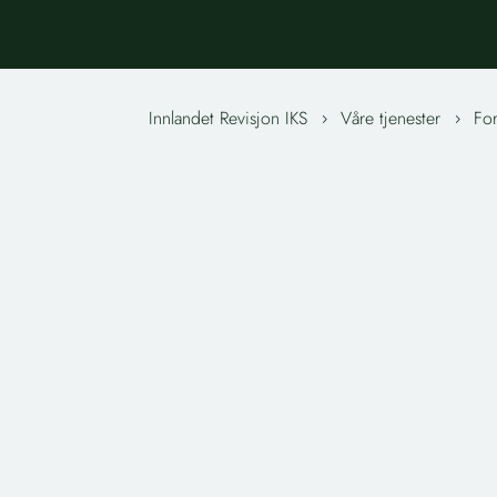
Innlandet Revisjon IKS
Våre tjenester
For
5
5